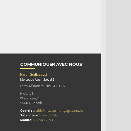
COMMUNIQUER AVEC NOUS
Faith Guilbeault
Mortgage Agent Level 1
Permis d’initiateur #M24001192
Hickory St
Whitehorse, YT
Y1A4X7, Canada
Courriel:
faith@firstclassmortgageteam.com
Téléphone:
519-965-7993
Mobile:
519-965-7993