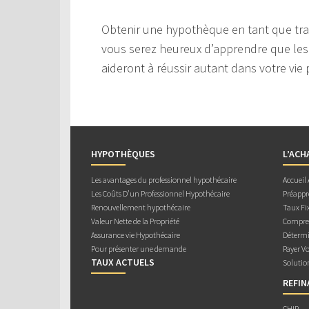
Obtenir une hypothèque en tant que trava
vous serez heureux d’apprendre que les 
aideront à réussir autant dans votre vie 
HYPOTHÈQUES
L’ACH
Les avantages du professionnel hypothécaire
Accueil
Les Coûts D’un Professionnel Hypothécaire
Préappr
Renouvellement hypothécaire
Taux Fix
Valeur Nette de la Propriété
Compren
Assurance vie Hypothécaire
Détermi
Pour présenter une demande
Payer V
TAUX ACTUELS
Solutio
REFI
CHIP