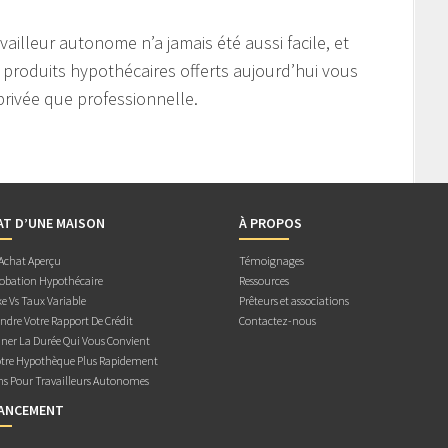
illeur autonome n’a jamais été aussi facile, et
produits hypothécaires offerts aujourd’hui vous
privée que professionnelle.
AT D’UNE MAISON
À PROPOS
 Achat Aperçu
Témoignages
obation Hypothécaire
Ressources
e Vs Taux Variable
Prêteurs et associations
dre Votre Rapport De Crédit
Contactez-nous
ner La Durée Qui Vous Convient
otre Hypothèque Plus Rapidement
ns Pour Travailleurs Autonomes
NANCEMENT