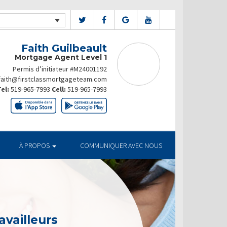
Faith Guilbeault
Mortgage Agent Level 1
Permis d’initiateur #M24001192
faith@firstclassmortgageteam.com
el:
519-965-7993
Cell:
519-965-7993
À PROPOS
COMMUNIQUER AVEC NOUS
availleurs